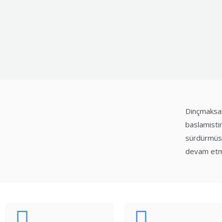
Dinçmaksan
baslamistir
sürdürmüst
devam etm