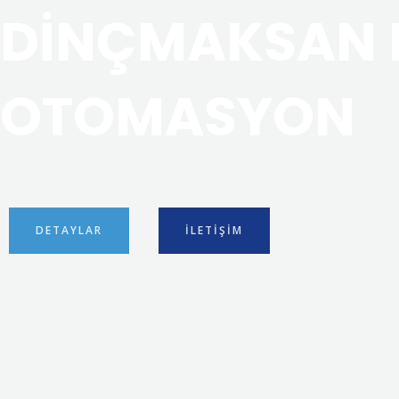
DİNÇMAKSAN 
Y
OTOMASYON
F
DETAYLAR
İLETIŞIM
A