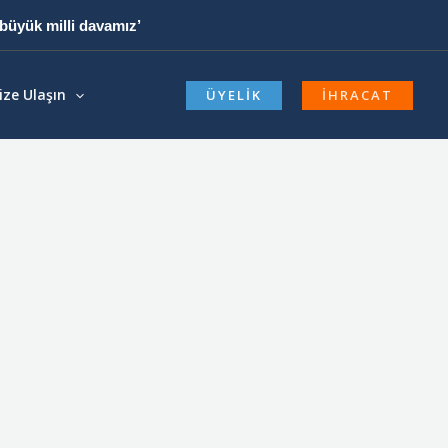
büyük milli davamız’
ize Ulaşın
ÜYELIK
İHRACAT