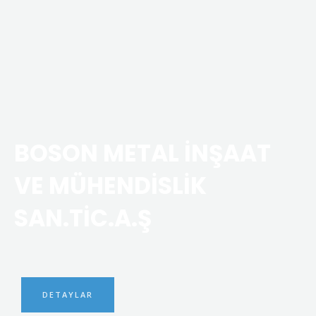
BOSON METAL İNŞAAT
VE MÜHENDİSLİK
SAN.TİC.A.Ş
DETAYLAR