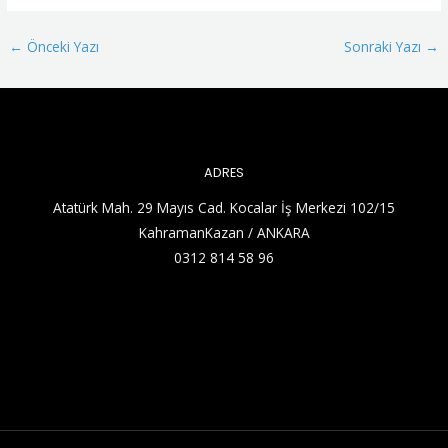
←
Önceki Yazı
Sonraki Yazı
→
ADRES
Atatürk Mah. 29 Mayıs Cad. Kocalar İş Merkezi 102/15
KahramanKazan / ANKARA
0312 814 58 96